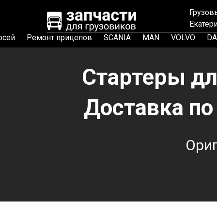
Грузов
Екатер
осей
Ремонт прицепов
SCANIA
MAN
VOLVO
DA
Стартеры дл
Доставка по 
Ориг