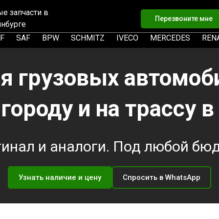
ые запчасти в
Перезвоните мне
инбурге
F
SAF
BPW
SCHMITZ
IVECO
MERCEDES
REN
я грузовых автомоб
городу и на трассу в
инал и аналоги. Под любой бю
Узнать наличие и цену
Спросить в WhatsApp